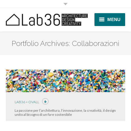
MENU
Lab studio
Portfolio Archives:
Collaborazioni
Progetti
Collaborazioni
News
Contatti
LAB36 + OVALL
La passione per l’architettura, l’innovazione, la creatività, il design
unito al bisogno di un fare sostenibile